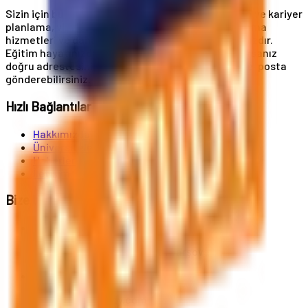
Sizin için buradayız! Üniversite başvuruları, eğitim ve kariyer
planlama, vize ve oturum kartı hizmetleri, konaklama
hizmetleri ve daha birçok hizmet uzmanlık alanımızdır.
Eğitim hayatınızda A'dan Z'ye destek almak istiyorsanız
doğru adrestesiniz. Bize telefonla ulaşabilir veya e-posta
gönderebilirsiniz.
Hızlı Bağlantılar
Hakkımızda
Üniversiteler
Haberler
İletişim
Bize Ulaşın
Al. Jerozolimskie 91, 02-001 Varşova
info@polandstudy.com