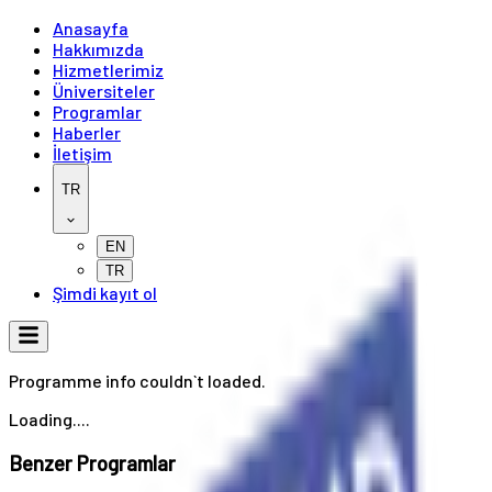
Anasayfa
Hakkımızda
Hizmetlerimiz
Üniversiteler
Programlar
Haberler
İletişim
TR
EN
TR
Şimdi kayıt ol
Programme info couldn`t loaded.
Loading....
Benzer Programlar