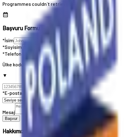
Programmes couldn`t retrieved
Başvuru Formu
*İsim
*Soyisim
*Telefon
Ülke kodunuzu seçin
▼
*E-posta
Mesaj
Başvur
Hakkımızda