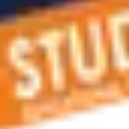
r planlama, vize ve oturum kartı hizmetleri, konaklama hizmetle
siniz. Bize telefonla ulaşabilir veya e-posta gönderebilirsiniz.