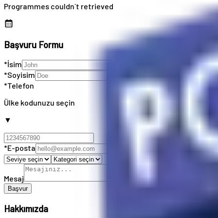
Programmes couldn`t retrieved
Başvuru Formu
*İsim
*Soyisim
*Telefon
Ülke kodunuzu seçin
▼
*E-posta
Mesaj
Başvur
Hakkımızda