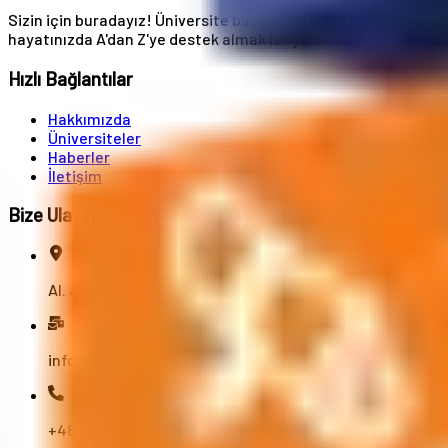
Sizin için buradayız! Üniversite başvuruları, eğitim ve kariye
hayatınızda A'dan Z'ye destek almak istiyorsanız doğru adreste
Hızlı Bağlantılar
Hakkımızda
Üniversiteler
Haberler
İletişim
Bize Ulaşın
Al. Jerozolimskie 91, 02-001 Varşova
info@polandstudy.com
+48 791 055 745