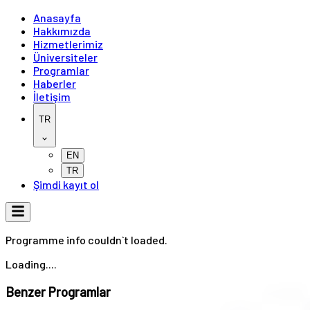
Anasayfa
Hakkımızda
Hizmetlerimiz
Üniversiteler
Programlar
Haberler
İletişim
TR
EN
TR
Şimdi kayıt ol
Programme info couldn`t loaded.
Loading....
Benzer Programlar