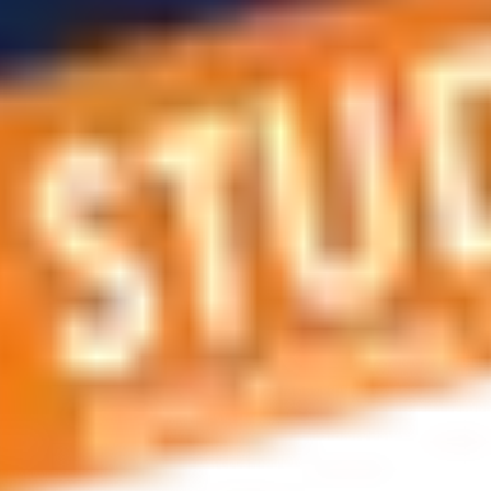
r planlama, vize ve oturum kartı hizmetleri, konaklama hizmetle
siniz. Bize telefonla ulaşabilir veya e-posta gönderebilirsiniz.