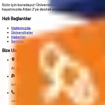
Sizin için buradayız! Üniversite başvuruları, eğitim ve kariye
hayatınızda A'dan Z'ye destek almak istiyorsanız doğru adreste
Hızlı Bağlantılar
Hakkımızda
Üniversiteler
Haberler
İletişim
Bize Ulaşın
Al. Jerozolimskie 91, 02-001 Varşova
info@polandstudy.com
+48 791 055 745