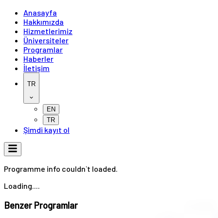
Anasayfa
Hakkımızda
Hizmetlerimiz
Üniversiteler
Programlar
Haberler
İletişim
TR
EN
TR
Şimdi kayıt ol
Programme info couldn`t loaded.
Loading....
Benzer Programlar