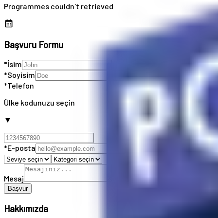
Programmes couldn`t retrieved
Başvuru Formu
*İsim
*Soyisim
*Telefon
Ülke kodunuzu seçin
▼
*E-posta
Mesaj
Başvur
Hakkımızda