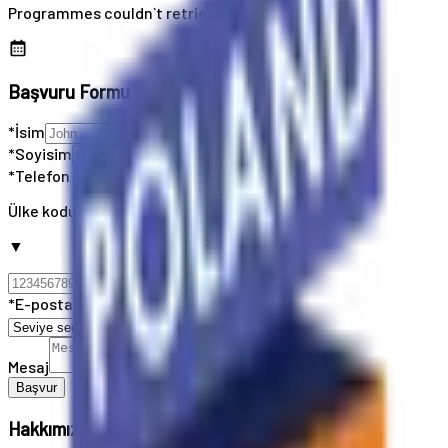
Programmes couldn`t retrieved
Başvuru Formu
*İsim
*Soyisim
*Telefon
Ülke kodunuzu seçin
▼
*E-posta
Mesaj
Başvur
Hakkımızda