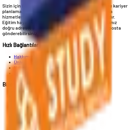
Sizin için buradayız! Üniversite başvuruları, eğitim ve kariyer
planlama, vize ve oturum kartı hizmetleri, konaklama
hizmetleri ve daha birçok hizmet uzmanlık alanımızdır.
Eğitim hayatınızda A'dan Z'ye destek almak istiyorsanız
doğru adrestesiniz. Bize telefonla ulaşabilir veya e-posta
gönderebilirsiniz.
Hızlı Bağlantılar
Hakkımızda
Üniversiteler
Haberler
İletişim
Bize Ulaşın
Al. Jerozolimskie 91, 02-001 Varşova
info@polandstudy.com