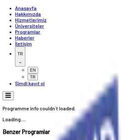
Anasayfa
Hakkımızda
Hizmetlerimiz
Üniversiteler
Programlar
Haberler
İletişim
TR
EN
TR
Şimdi kayıt ol
Programme info couldn`t loaded.
Loading....
Benzer Programlar