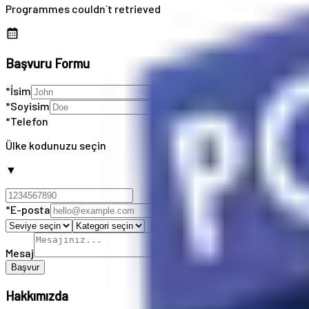
Programmes couldn`t retrieved
Başvuru Formu
*İsim
*Soyisim
*Telefon
Ülke kodunuzu seçin
▼
*E-posta
Mesaj
Başvur
Hakkımızda