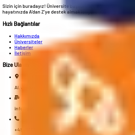
Sizin için buradayız! Üniversite başvuruları, eğitim ve kariye
hayatınızda A'dan Z'ye destek almak istiyorsanız doğru adreste
Hızlı Bağlantılar
Hakkımızda
Üniversiteler
Haberler
İletişim
Bize Ulaşın
Al. Jerozolimskie 91, 02-001 Varşova
info@polandstudy.com
+48 791 055 745