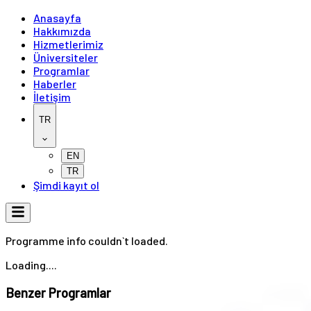
Anasayfa
Hakkımızda
Hizmetlerimiz
Üniversiteler
Programlar
Haberler
İletişim
TR
EN
TR
Şimdi kayıt ol
Programme info couldn`t loaded.
Loading....
Benzer Programlar