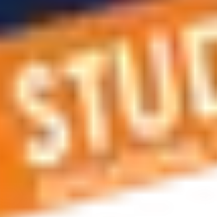
r planlama, vize ve oturum kartı hizmetleri, konaklama hizmetle
siniz. Bize telefonla ulaşabilir veya e-posta gönderebilirsiniz.